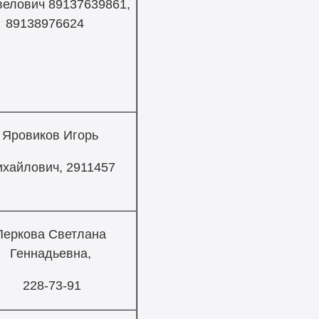
елович 89137639861,
89138976624
Яровиков Игорь
хайлович, 2911457
Перкова Светлана
Геннадьевна,
228-73-91