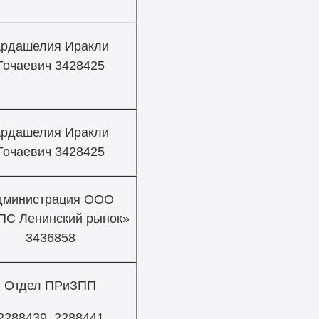
рдашелия Иракли
Гочаевич 3428425
рдашелия Иракли
Гочаевич 3428425
дминистрация ООО
С Ленинский рынок»
3436858
Отдел ПРиЗПП
2288439, 2288441