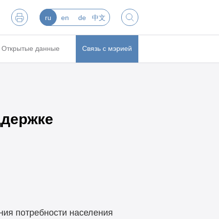
ru
en
de
中文
Открытые данные
Связь с мэрией
ддержке
ния потребности населения