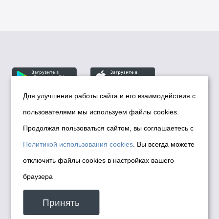
Для улучшения работы сайта и его взаимодействия с
пользователями мы используем файлы cookies.
© Департамент информационной политики мэрии
города Новосибирска, 2026
Продолжая пользоваться сайтом, вы соглашаетесь с
Политика использования Cookies
Политикой использования cookies
. Вы всегда можете
Политика по обработке персональных
отключить файлы cookies в настройках вашего
данных в информационных системах
браузера
мэрии города Новосибирска
Техническая поддержка сайта -
Принять
malinchukvl@mail.ru