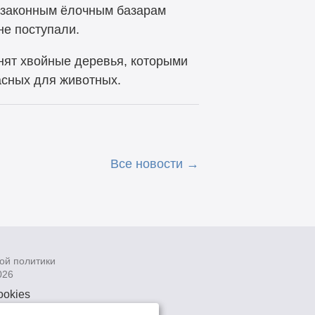
незаконным ёлочным базарам
не поступали.
нят хвойные деревья, которыми
асных для животных.
Все новости
ой политики
026
ookies
рсональных