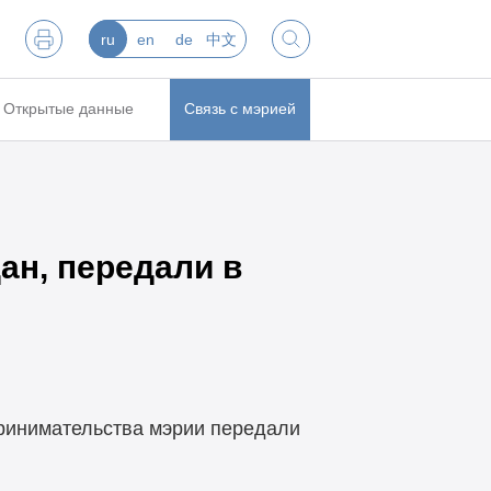
ru
en
de
中文
Открытые данные
Связь с мэрией
ан, передали в
принимательства мэрии передали