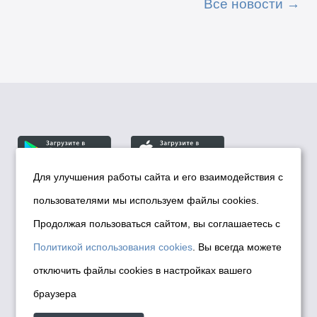
Все новости
Для улучшения работы сайта и его взаимодействия с
пользователями мы используем файлы cookies.
© Департамент информационной политики мэрии
города Новосибирска, 2026
Продолжая пользоваться сайтом, вы соглашаетесь с
Политика использования Cookies
Политикой использования cookies
. Вы всегда можете
Политика по обработке персональных
отключить файлы cookies в настройках вашего
данных в информационных системах
браузера
мэрии города Новосибирска