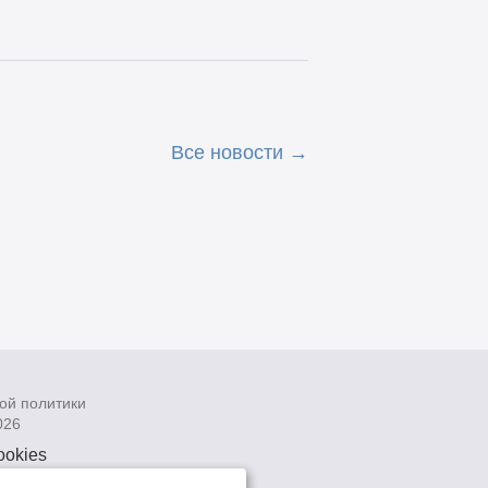
Все новости
ой политики
026
ookies
рсональных