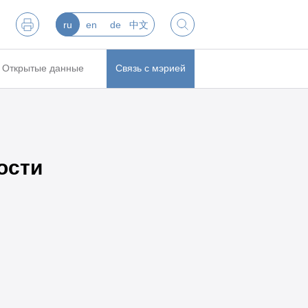
ru
en
de
中文
Открытые данные
Связь с мэрией
ости