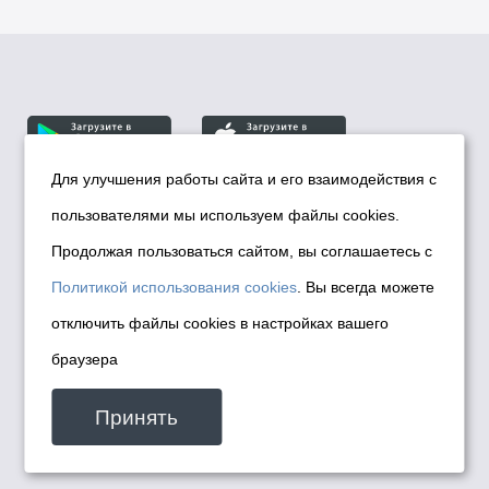
Для улучшения работы сайта и его взаимодействия с
пользователями мы используем файлы cookies.
© Департамент информационной политики мэрии
города Новосибирска, 2026
Продолжая пользоваться сайтом, вы соглашаетесь с
Политика использования Cookies
Политикой использования cookies
. Вы всегда можете
Политика по обработке персональных
отключить файлы cookies в настройках вашего
данных в информационных системах
браузера
мэрии города Новосибирска
Техническая поддержка сайта -
Принять
malinchukvl@mail.ru