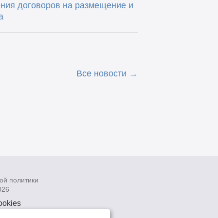
ния договоров на размещение и
а
Все новости
ой политики
026
ookies
рсональных