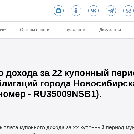
ске
Органы власти
Горожанам
Документы
 дохода за 22 купонный пери
игаций города Новосибирска 
номер - RU35009NSB1).
 выплата купонного дохода за 22 купонный период м