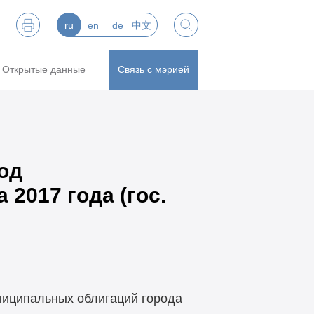
ru
en
de
中文
Открытые данные
Связь с мэрией
од
2017 года (гос.
униципальных облигаций города