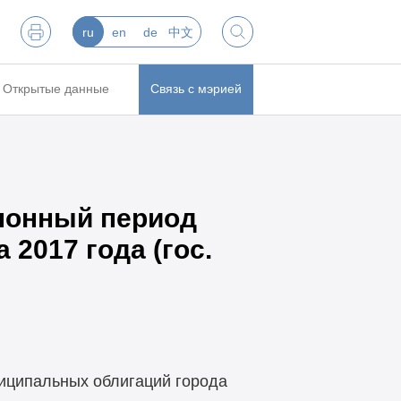
ru
en
de
中文
Открытые данные
Связь с мэрией
понный период
2017 года (гос.
ниципальных облигаций города