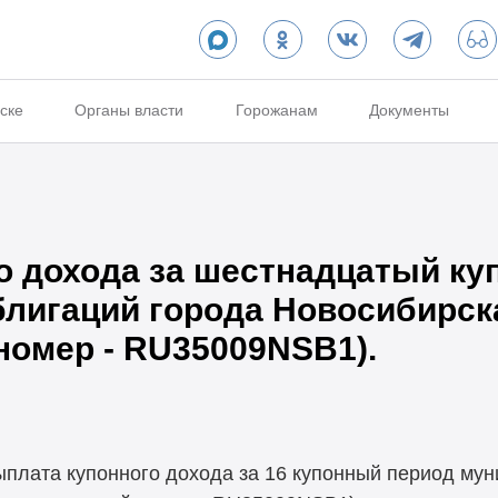
ске
Органы власти
Горожанам
Документы
о дохода за шестнадцатый ку
игаций города Новосибирска 
номер - RU35009NSB1).
выплата купонного дохода за 16 купонный период му