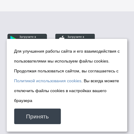
Для улучшения работы сайта и его взаимодействия с
пользователями мы используем файлы cookies.
© Департамент информационной политики мэрии
города Новосибирска, 2026
Продолжая пользоваться сайтом, вы соглашаетесь с
Политика использования Cookies
Политикой использования cookies
. Вы всегда можете
Политика по обработке персональных
отключить файлы cookies в настройках вашего
данных в информационных системах
браузера
мэрии города Новосибирска
Техническая поддержка сайта -
Принять
malinchukvl@mail.ru