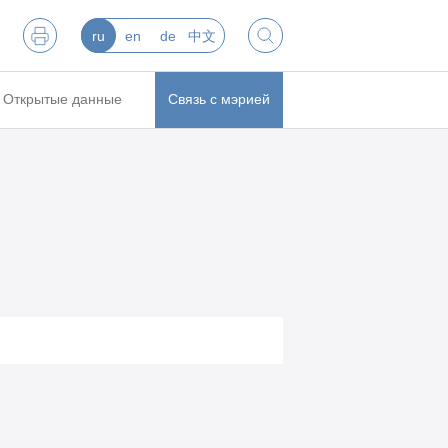
ru
en
de
中文
Открытые данные
Связь с мэрией