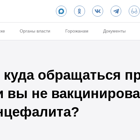
ске
Органы власти
Горожанам
Документы
 куда обращаться пр
и вы не вакциниров
нцефалита?