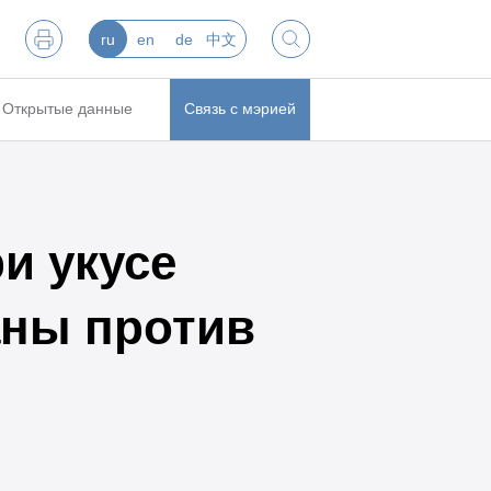
ru
en
de
中文
Открытые данные
Связь с мэрией
и укусе
аны против