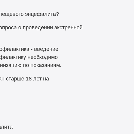
 клещевого энцефалита?
опроса о проведении экстренной
офилактика - введение
офилактику необходимо
анизацию по показаниям.
н старше 18 лет на
алита