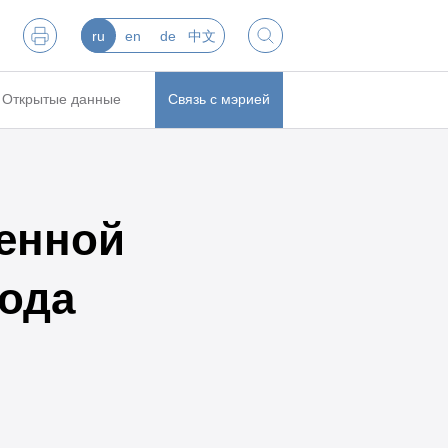
ru
en
de
中文
Открытые данные
Связь с мэрией
енной
рода