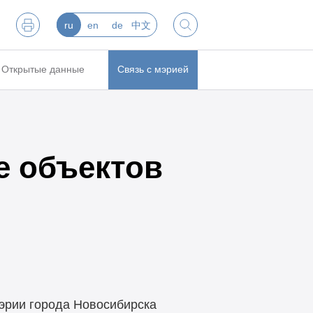
ru
en
de
中文
Открытые данные
Связь с мэрией
е объектов
эрии города Новосибирска