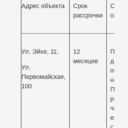
Адрес объекта
Срок
Срок
рассрочки
опла
Ул. Эйхе, 11;
12
Плат
месяцев
долж
Ул.
посту
Первомайская,
на сч
100
Получ
равн
частя
ежеме
с мом