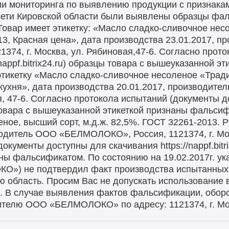
и мониторинга по выявлению продукции с признака
 сети Кировской области были выявлены образцы фа
 Товар имеет этикетку: «Масло сладко-сливочное не
13, Красная цена», дата производства 23.01.2017, п
4, г. Москва, ул. Рябиновая,47-6. Согласно прото
nappf.bitrix24.ru) образцы товара с вышеуказанной э
этикетку «Масло сладко-сливочное несоленое «Тради
кухня», дата производства 20.01.2017, производи
ая, 47-6. Согласно протокола испытаний (документы 
цы товара с вышеуказанной этикеткой признаны фальсиф
ое, высший сорт, м.д.ж. 82,5%. ГОСТ 32261-2013. Р
водитель ООО «БЕЛМОЛОКО», Россия, 1121374, г. Мос
кументы доступны для скачивания https://nappf.bitri
ны фальсификатом. По состоянию на 19.02.2017г. ук
») не подтвердил факт производства испытанных т
ю область. Просим Вас не допускать использование 
. В случае выявления фактов фальсификации, оборо
елю ООО «БЕЛМОЛОКО» по адресу: 1121374, г. Моск