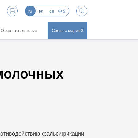
ru
en
de
中文
Открытые данные
Связь с мэрией
молочных
противодействию фальсификации