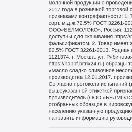
молочной продукции о проведени
2017 года в розничной торговой
признаками контрафактности: 1.
сорт, м.д.ж,72,5% ГОСТ 32261-20
ООО«БЕЛМОЛОКО», Россия, 112137
доступны для скачивания https://
фальсификатом. 2. Товар имеет 
82,5% ГОСТ 32261-2013, Родная 
1121374, г. Москва, ул. Рябинов
https://nappf.bitrix24.ru) образ
«Масло сладко-сливочное несолен
производства 12.01.2017. произ
Согласно протокола испытаний (до
вышеуказанной этикеткой призна
производитель (ООО «БЕЛМОЛОКО
отобранных образцов в Кировску
населению указанную продукцию
направить информацию руководит