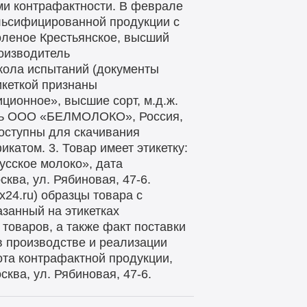
ми контрафактности. В феврале
льсифицированной продукции с
соленое Крестьянское, высший
роизводитель
кола испытаний (документы
тикеткой признаны
ционное», высшие сорт, м.д.ж.
тель ООО «БЕЛМОЛОКО», Россия,
доступны для скачивания
икатом. 3. Товар имеет этикетку:
усское молоко», дата
ква, ул. Рябиновая, 47-6.
x24.ru) образцы товара с
азанный на этикетках
оваров, а также факт поставки
в производстве и реализации
та контрафактной продукции,
ва, ул. Рябиновая, 47-6.