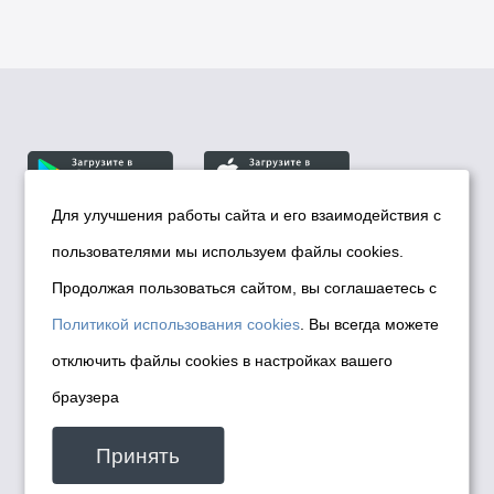
Для улучшения работы сайта и его взаимодействия с
пользователями мы используем файлы cookies.
© Департамент информационной политики мэрии
города Новосибирска, 2026
Продолжая пользоваться сайтом, вы соглашаетесь с
Политика использования Cookies
Политикой использования cookies
. Вы всегда можете
Политика по обработке персональных
отключить файлы cookies в настройках вашего
данных в информационных системах
браузера
мэрии города Новосибирска
Техническая поддержка сайта -
Принять
malinchukvl@mail.ru