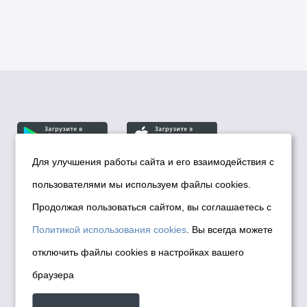
Для улучшения работы сайта и его взаимодействия с
пользователями мы используем файлы cookies.
© Департамент информационной политики мэрии
города Новосибирска, 2026
Продолжая пользоваться сайтом, вы соглашаетесь с
Политика использования Cookies
Политикой использования cookies
. Вы всегда можете
Политика по обработке персональных
отключить файлы cookies в настройках вашего
данных в информационных системах
браузера
мэрии города Новосибирска
Техническая поддержка сайта -