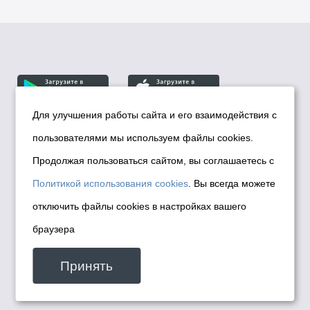
Для улучшения работы сайта и его взаимодействия с
пользователями мы используем файлы cookies.
© Департамент информационной политики мэрии
города Новосибирска, 2026
Продолжая пользоваться сайтом, вы соглашаетесь с
Политика использования Cookies
Политикой использования cookies
. Вы всегда можете
Политика по обработке персональных
отключить файлы cookies в настройках вашего
данных в информационных системах
браузера
мэрии города Новосибирска
Техническая поддержка сайта -
Принять
malinchukvl@mail.ru