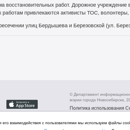
ма восстановительных работ. Дорожное учреждени
е к работам привлекаются активисты ТОС, волонтеры,
ресечении улиц Бердышева и Березовской (ул. Берез
© Департамент информационн
мэрии города Новосибирска, 2
Политика использования C
Политика по обработке пе
данных в информационных
и его взаимодействия с пользователями мы используем файлы cook
мэрии города Новосибирск