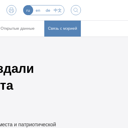
ru
en
de
中文
Открытые данные
Связь с мэрией
здали
та
места и патриотической