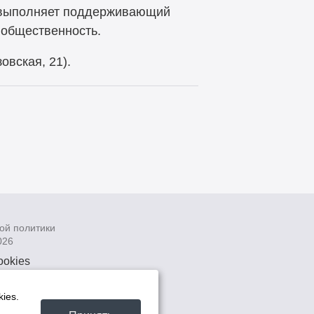
е выполняет поддерживающий
 общественность.
овская, 21).
ой политики
026
ookies
рсональных
 системах
ies.
а