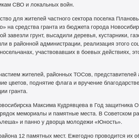
икам СВО и локальных войн.
ство для жителей частного сектора поселка Планов
» на средства гранта из бюджета города Новосибир
 завезли грунт, высадили деревья, кустарники, газ
или в районной администрации, реализация этого со
носельчанах, участвовавших в боевых действиях, эт
частием жителей, районных ТОСов, представителей 
ие цветов, поднятие флага и вручение благодарств
ии гранта.
овосибирска Максима Кудрявцева в Год защитника О
рядок мемориалы и памятные места. В Советском ра
Алеша» и панно у дворца молодежи «Юность».
 района 12 памятных мест. Ежегодно проводится их