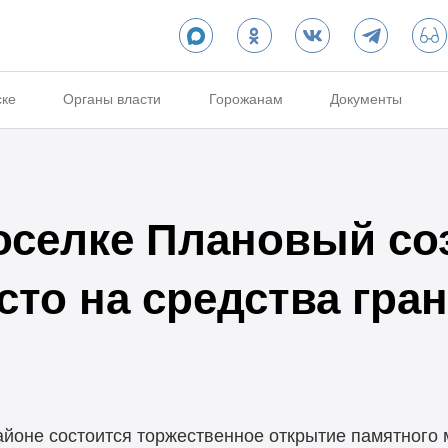
ске
Органы власти
Горожанам
Документы
оселке Плановый со
то на средства гран
районе состоится торжественное открытие памятного 