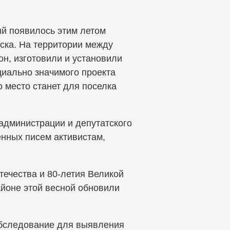
ый появилось этим летом
ска. На территории между
он, изготовили и установили
циально значимого проекта
о место станет для поселка
администрации и депутатского
енных писем активистам,
течества и
80-летия
Великой
йоне этой весной обновили
 обследование для выявления