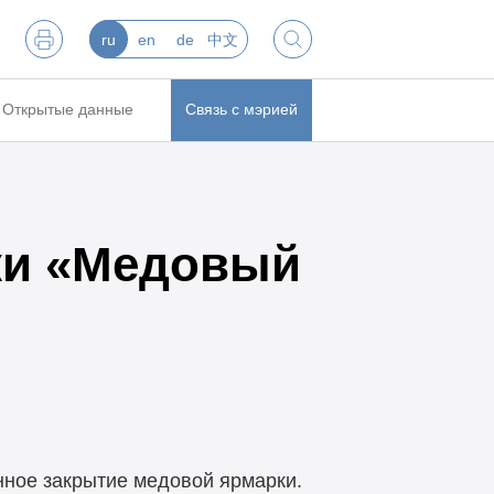
ru
en
de
中文
Открытые данные
Связь с мэрией
ки «Медовый
нное закрытие медовой ярмарки.