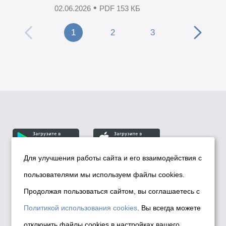
•
02.06.2026
PDF 153 КБ
1
2
3
Для улучшения работы сайта и его взаимодействия с
пользователями мы используем файлы cookies.
© Департамент информационной политики мэрии
города Новосибирска, 2026
Продолжая пользоваться сайтом, вы соглашаетесь с
Политика использования Cookies
Политикой использования cookies
. Вы всегда можете
Политика по обработке персональных
отключить файлы cookies в настройках вашего