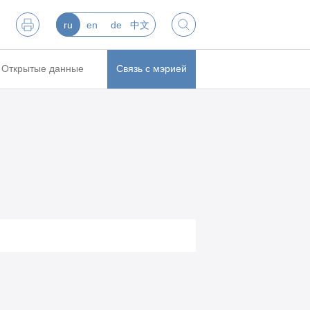
ru
en
de
中文
Открытые данные
Связь с мэрией