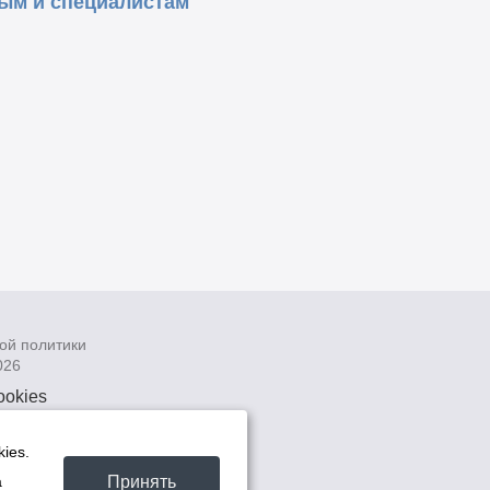
ым и специалистам
ой политики
026
ookies
рсональных
 системах
ies.
а
Принять
а