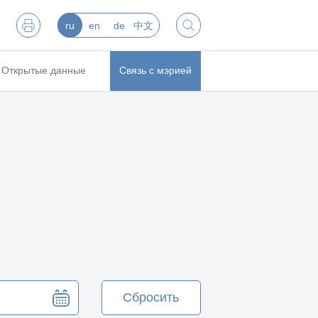
ru
en
de
中文
Открытые данные
Связь с мэрией
Сбросить