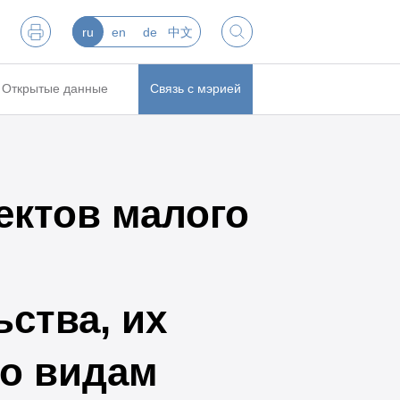
ru
en
de
中文
Открытые данные
Связь с мэрией
ектов малого
ства, их
о видам