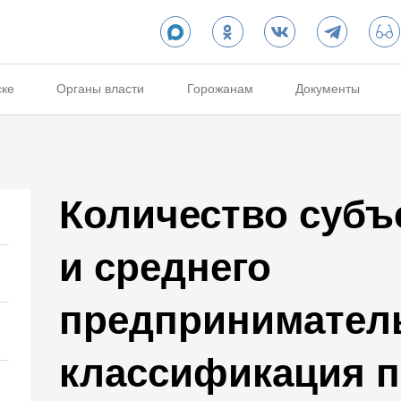
ске
Органы власти
Горожанам
Документы
Количество субъ
и среднего
предприниматель
классификация п