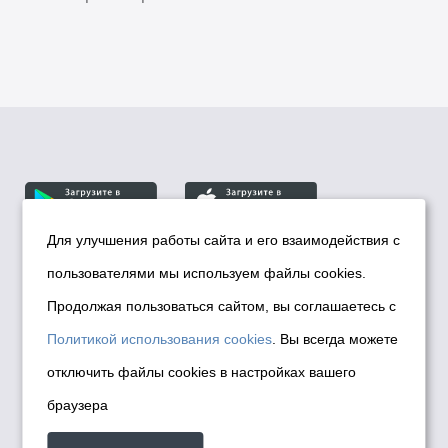
Для улучшения работы сайта и его взаимодействия с
пользователями мы используем файлы cookies.
© Департамент информационной политики мэрии
города Новосибирска, 2026
Продолжая пользоваться сайтом, вы соглашаетесь с
Политика использования Cookies
Политикой использования cookies
. Вы всегда можете
Политика по обработке персональных
отключить файлы cookies в настройках вашего
данных в информационных системах
браузера
мэрии города Новосибирска
Техническая поддержка сайта -