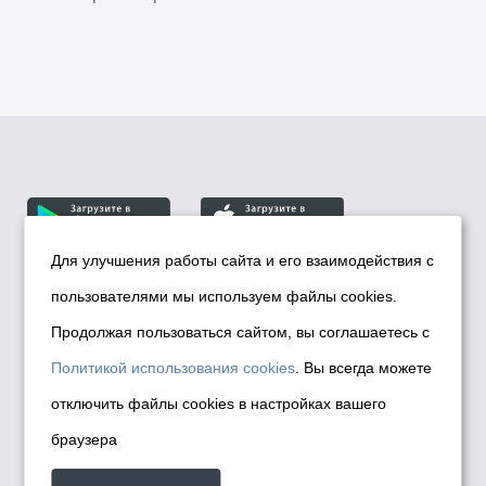
Для улучшения работы сайта и его взаимодействия с
пользователями мы используем файлы cookies.
© Департамент информационной политики мэрии
города Новосибирска, 2026
Продолжая пользоваться сайтом, вы соглашаетесь с
Политика использования Cookies
Политикой использования cookies
. Вы всегда можете
Политика по обработке персональных
отключить файлы cookies в настройках вашего
данных в информационных системах
браузера
мэрии города Новосибирска
Техническая поддержка сайта -