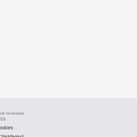
ой политики
026
ookies
рсональных