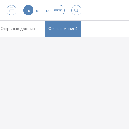
ru
en
de
中文
Открытые данные
Связь с мэрией