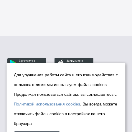
Для улучшения работы сайта и его взаимодействия с
пользователями мы используем файлы cookies.
© Департамент информационной политики мэрии
города Новосибирска, 2026
Продолжая пользоваться сайтом, вы соглашаетесь с
Политика использования Cookies
Политикой использования cookies
. Вы всегда можете
Политика по обработке персональных
отключить файлы cookies в настройках вашего
данных в информационных системах
браузера
мэрии города Новосибирска