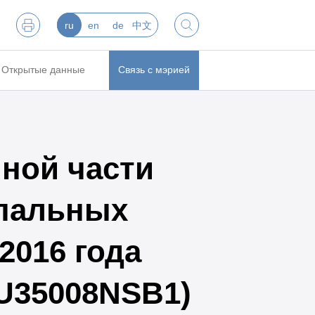
ru
en
de
中文
Открытые данные
Связь с мэрией
ной части
пальных
2016 года
RU35008NSB1)