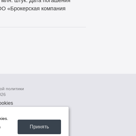
 млн. штук. Дата погашения
ООО «Брокерская компания
ой политики
026
ookies
рсональных
 системах
ies.
а
Принять
а
та -