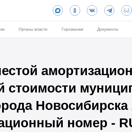
ске
Органы власти
Горожанам
Документы
естой амортизацион
й стоимости муници
орода Новосибирска 
трационный номер - 