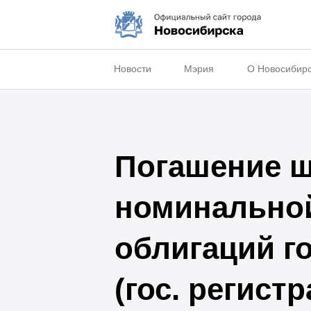
Новости
Мэрия
О Новосибир
Погашение ш
номинально
облигаций г
(гос. регис