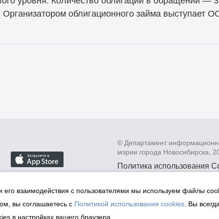
вого уровня. Количество облигаций в обращении — 3
. Организатором облигационного займа выступает 
© Департамент информационн
мэрии города Новосибирска, 2
Политика использования C
Политика по обработке пе
данных в информационных
и его взаимодействия с пользователями мы используем файлы cook
мэрии города Новосибирск
ом, вы соглашаетесь с
Политикой использования cookies
. Вы всегд
Техническая поддержка сай
ies в настройках вашего браузера