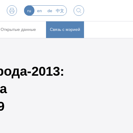
ru
en
de
中文
Открытые данные
Связь с мэрией
ода-2013:
а
9