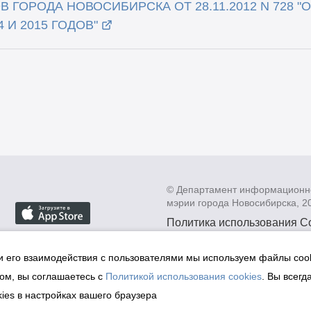
 ГОРОДА НОВОСИБИРСКА ОТ 28.11.2012 N 728 "
 И 2015 ГОДОВ"
© Департамент информационн
мэрии города Новосибирска, 2
Политика использования C
Политика по обработке пе
данных в информационных
и его взаимодействия с пользователями мы используем файлы cook
мэрии города Новосибирск
ом, вы соглашаетесь с
Политикой использования cookies
. Вы всегд
Техническая поддержка сай
ies в настройках вашего браузера
malinchukvl@mail.ru