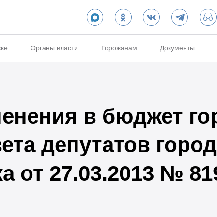
ске
Органы власти
Горожанам
Документы
енения в бюджет гор
ета депутатов город
 от 27.03.2013 № 81