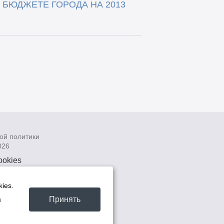
О БЮДЖЕТЕ ГОРОДА НА 2013
ой политики
026
ookies
рсональных
 системах
ies.
а
Принять
а
та -