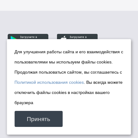
Для улучшения работы сайта и его взаимодействия с
пользователями мы используем файлы cookies.
© Департамент информационной политики мэрии
города Новосибирска, 2026
Продолжая пользоваться сайтом, вы соглашаетесь с
Политика использования Cookies
Политикой использования cookies
. Вы всегда можете
Политика по обработке персональных
отключить файлы cookies в настройках вашего
данных в информационных системах
браузера
мэрии города Новосибирска
Техническая поддержка сайта -
Принять
malinchukvl@mail.ru