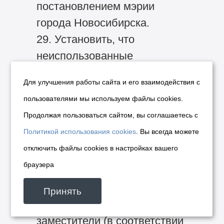
постановлением мэрии
города Новосибирска.
29. Установить, что
неиспользованные
по состоянию на 1 января
Для улучшения работы сайта и его взаимодействия с
2012 года целевые средства,
пользователями мы используем файлы cookies.
поступившие из бюджетов
Продолжая пользоваться сайтом, вы соглашаетесь с
других уровней в бюджет
Политикой использования cookies
. Вы всегда можете
города, подлежат возврату.
отключить файлы cookies в настройках вашего
30. Начальник департамента
браузера
финансов и налоговой
политики мэрии города
Принять
Новосибирска и его
заместители (в соответствии