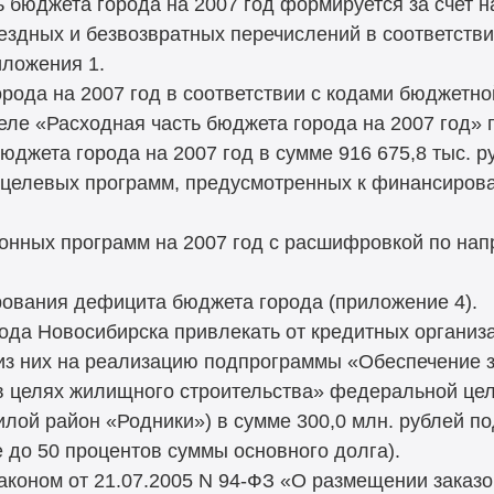
ть бюджета города на 2007 год формируется за счет 
мездных и безвозвратных перечислений в соответств
иложения 1.
орода на 2007 год в соответствии с кодами бюджетн
ле «Расходная часть бюджета города на 2007 год» 
юджета города на 2007 год в сумме 916 675,8 тыс. р
х целевых программ, предусмотренных к финансиров
ионных программ на 2007 год с расшифровкой по на
рования дефицита бюджета города (приложение 4).
рода Новосибирска привлекать от кредитных организ
 (из них на реализацию подпрограммы «Обеспечение 
в целях жилищного строительства» федеральной ц
илой район «Родники») в сумме 300,0 млн. рублей п
 до 50 процентов суммы основного долга).
аконом от 21.07.2005 N 94-ФЗ «О размещении заказов