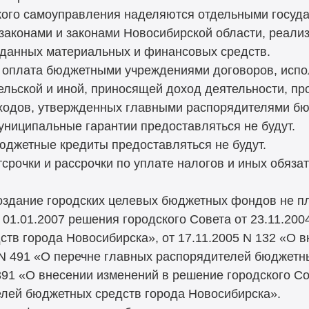
дского самоуправления наделяются отдельными госу
законами и законами Новосибирской области, реали
еданных материальных и финансовых средств.
 и оплата бюджетными учреждениями договоров, исп
ельской и иной, приносящей доход деятельности, пр
сходов, утвержденных главными распорядителями бю
 муниципальные гарантии предоставляться не будут.
 бюджетные кредиты предоставляться не будут.
 отсрочки и рассрочки по уплате налогов и иных обяз
 создание городских целевых бюджетных фондов не п
 01.01.2007 решения городского Совета от 23.11.200
тв города Новосибирска», от 17.11.2005 N 132 «О 
4 N 491 «О перечне главных распорядителей бюджетн
391 «О внесении изменений в решение городского Со
елей бюджетных средств города Новосибирска».