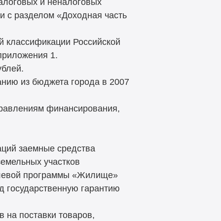
налоговых и неналоговых
ии с разделом «Доходная часть
ой классификации Российской
приложения 1.
ублей.
анию из бюджета города в 2007
правлениям финансирования,
аций заемные средства
земельных участков
елевой программы «Жилище»
од государственную гарантию
 на поставки товаров,