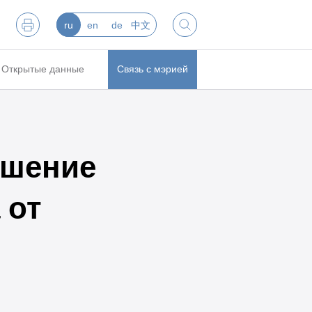
ru
en
de
中文
Открытые данные
Связь с мэрией
ешение
 от