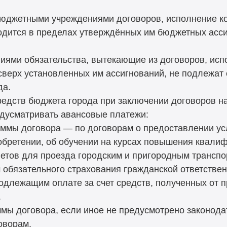
 бюджетными учреждениями договоров, исполнение ко
одится в пределах утверждённых им бюджетных асси
ями обязательства, вытекающие из договоров, исп
сверх установленных им ассигнований, не подлежат 
да.
средств бюджета города при заключении договоров н
редусматривать авансовые платежи:
уммы договора — по договорам о предоставлении усл
обретении, об обучении на курсах повышения квалиф
етов для проезда городским и пригородным транспор
м обязательного страхования гражданской ответстве
подлежащим оплате за счет средств, полученных от 
.
уммы договора, если иное не предусмотрено законод
оворам.