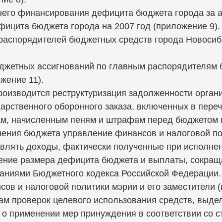
ннего финансирования дефицита бюджета города за 
ицита бюджета города на 2007 год (приложение 9).
 распорядителей бюджетных средств города Новосиб
юджетных ассигнований по главным распорядителям 
жение 11).
у производится реструктуризация задолженности орг
арственного оборонного заказа, включенных в переч
рам, начисленным пеням и штрафам перед бюджетом 
олнения бюджета управление финансов и налоговой п
авлять доходы, фактически полученные при исполне
ение размера дефицита бюджета и выплаты, сокра
ваниями Бюджетного кодекса Российской Федерации.
ов и налоговой политики мэрии и его заместители (
там проверок целевого использования средств, выде
о применении мер принуждения в соответствии со с