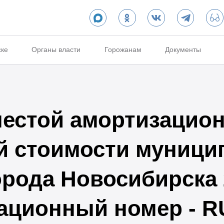
ске
Органы власти
Горожанам
Документы
естой амортизацион
й стоимости муници
орода Новосибирска 
трационный номер - 