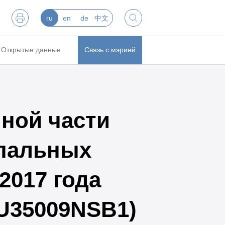
ru
en
de
中文
Открытые данные
Связь с мэрией
ной части
пальных
2017 года
RU35009NSB1)