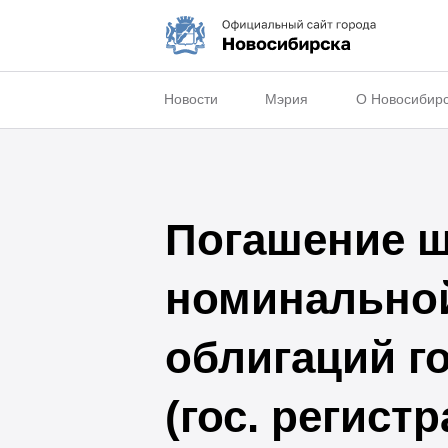
Новости
Мэрия
О Новосибир
Погашение ш
номинально
облигаций г
(гос. регис