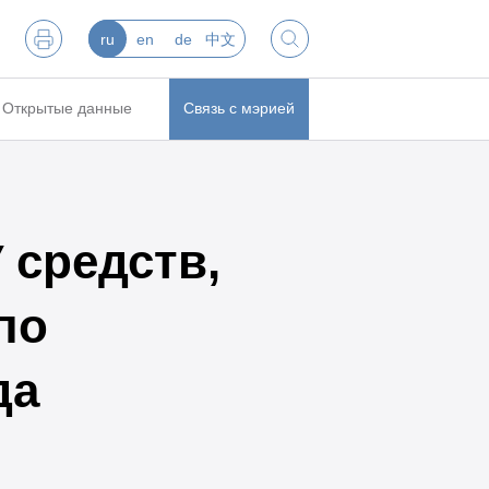
ru
en
de
中文
Открытые данные
Связь с мэрией
 средств,
по
да