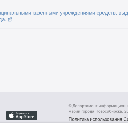
иципальными казенными учреждениями средств, выд
да.
© Департамент информационн
мэрии города Новосибирска, 2
Политика использования C
Политика по обработке пе