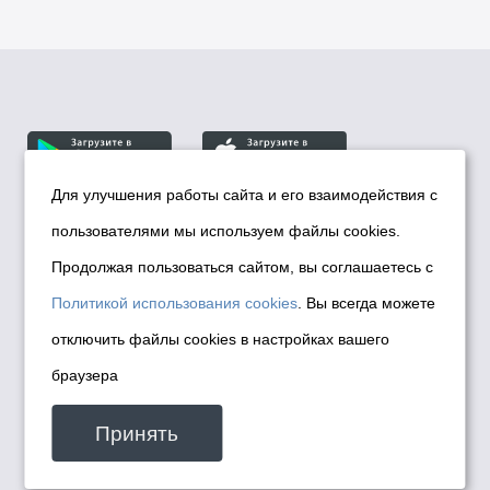
Для улучшения работы сайта и его взаимодействия с
пользователями мы используем файлы cookies.
© Департамент информационной политики мэрии
города Новосибирска, 2026
Продолжая пользоваться сайтом, вы соглашаетесь с
Политика использования Cookies
Политикой использования cookies
. Вы всегда можете
Политика по обработке персональных
отключить файлы cookies в настройках вашего
данных в информационных системах
браузера
мэрии города Новосибирска
Техническая поддержка сайта -
Принять
malinchukvl@mail.ru