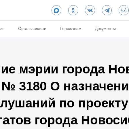
ске
Органы власти
Горожанам
Документы
ие мэрии города Но
5 № 3180 О назначен
лушаний по проекту
татов города Новоси