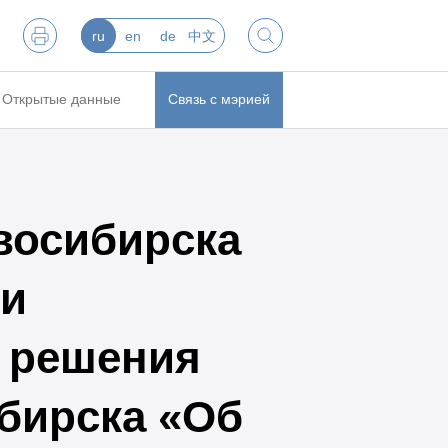
ru
en
de
中文
Открытые данные
Связь с мэрией
восибирска
ии
 решения
бирска «Об