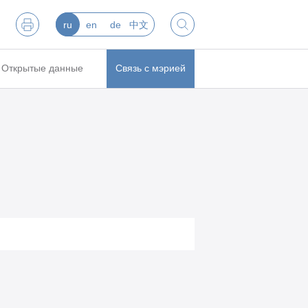
ru
en
de
中文
Открытые данные
Связь с мэрией