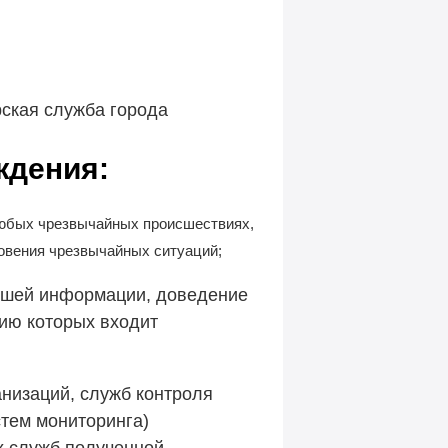
ская служба города
ждения:
 любых чрезвычайных происшествиях,
овения чрезвычайных ситуаций;
ившей информации, доведение
цию которых входит
анизаций, служб контроля
тем мониторинга)
х служб полученной