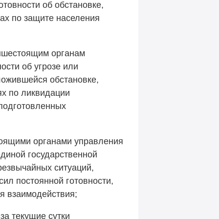
отовности об обстановке,
ах по защите населения
вышестоящим органам
ости об угрозе или
ложившейся обстановке,
ях по ликвидации
 подготовленных
тоящими органами управления
единой государственной
резвычайных ситуаций,
сил постоянной готовности,
ия взаимодействия;
за текущие сутки