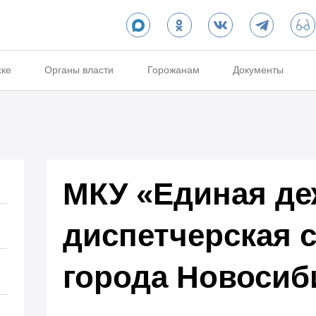
ске
Органы власти
Горожанам
Документы
МКУ «Единая де
диспетчерская 
города Новосиб