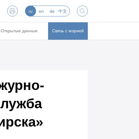
ru
en
de
中文
Открытые данные
Связь с мэрией
журно-
служба
ирска»