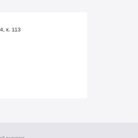
, к. 113
ой политики