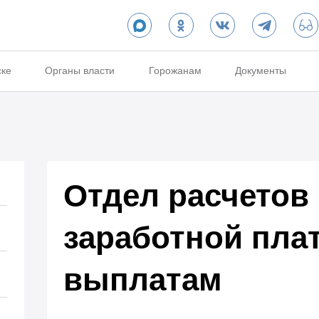
ске
Органы власти
Горожанам
Документы
Отдел расчетов
заработной пла
выплатам