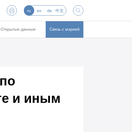
ru
en
de
中文
Открытые данные
Связь с мэрией
 по
те и иным