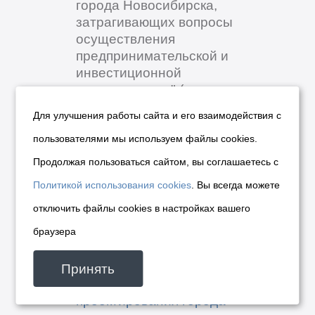
города Новосибирска,
затрагивающих вопросы
осуществления
предпринимательской и
инвестиционной
деятельности»" (версия для
слабовидящих)
Для улучшения работы сайта и его взаимодействия с
Департамент организационно-
пользователями мы используем файлы cookies.
контрольной работы мэрии
Продолжая пользоваться сайтом, вы соглашаетесь с
•
19.05.2026
PDF 76 КБ
Политикой использования cookies
. Вы всегда можете
отключить файлы cookies в настройках вашего
Проект решения Совета
браузера
депутатов "О внесении
изменений в Местные
Принять
нормативы градостроительного
проектирования города