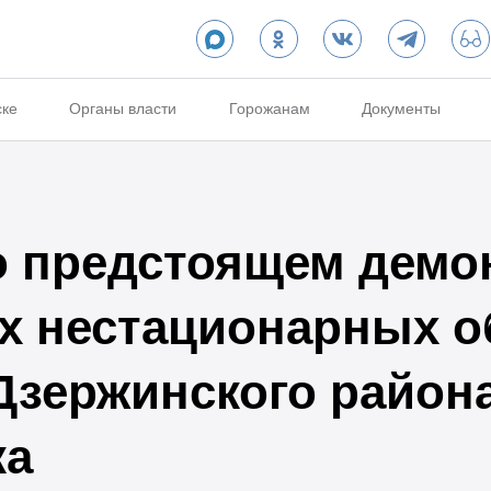
ске
Органы власти
Горожанам
Документы
 предстоящем демо
 нестационарных о
Дзержинского района
ка