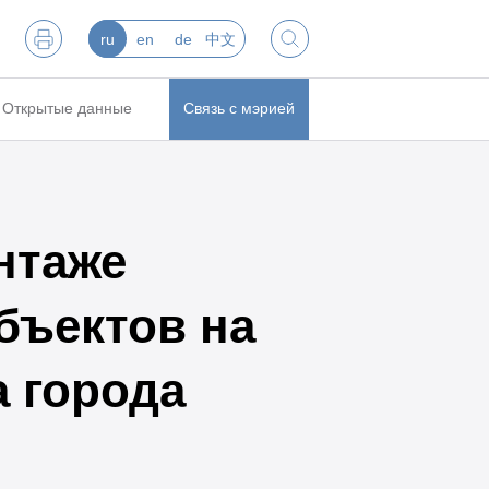
ru
en
de
中文
Открытые данные
Связь с мэрией
нтаже
бъектов на
 города