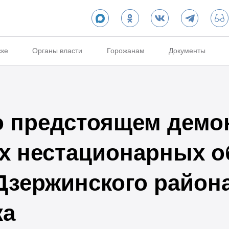
ске
Органы власти
Горожанам
Документы
 предстоящем демо
 нестационарных о
Дзержинского района
ка