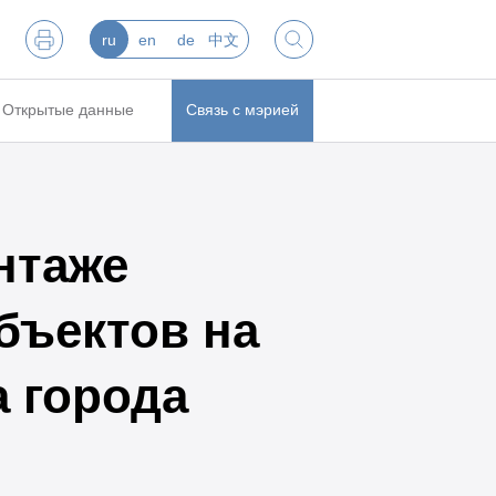
ru
en
de
中文
Открытые данные
Связь с мэрией
нтаже
бъектов на
 города