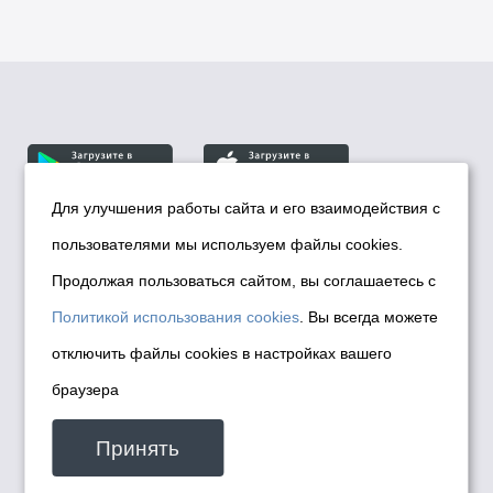
Для улучшения работы сайта и его взаимодействия с
пользователями мы используем файлы cookies.
© Департамент информационной политики мэрии
города Новосибирска, 2026
Продолжая пользоваться сайтом, вы соглашаетесь с
Политика использования Cookies
Политикой использования cookies
. Вы всегда можете
Политика по обработке персональных
отключить файлы cookies в настройках вашего
данных в информационных системах
браузера
мэрии города Новосибирска
Техническая поддержка сайта -
Принять
malinchukvl@mail.ru