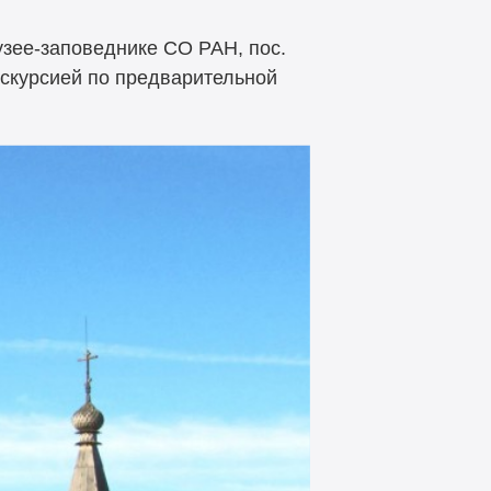
узее-заповеднике СО РАН, пос.
кскурсией по предварительной