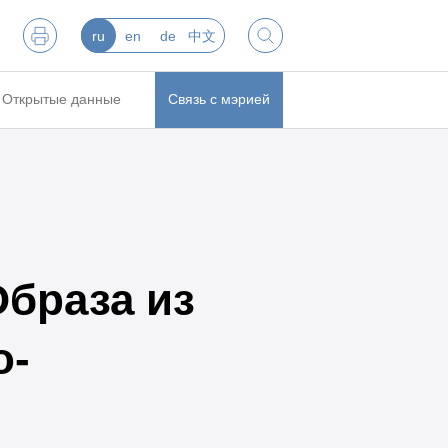
ru
en
de
中文
Открытые данные
Связь с мэрией
браза из
о-