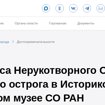
ске
Органы власти
Горожанам
Документы
города
Достопримечательности
са Нерукотворного О
о острога в Историк
ом музее СО РАН