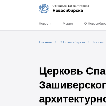
Новости
Мэрия
О Новосибир
Главная
О Новосибирске
Гостям 
Церковь Спа
Зашиверског
архитектурн