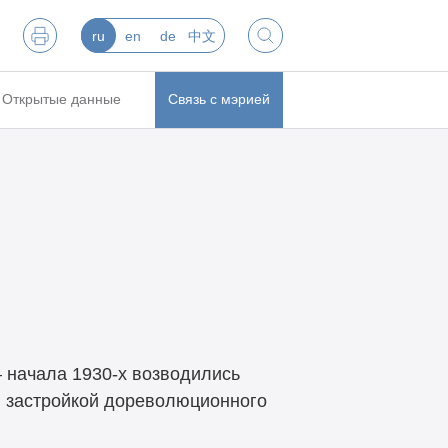
ru
en
de
中文
Открытые данные
Связь с мэрией
— начала 1930-х возводились
й застройкой дореволюционного