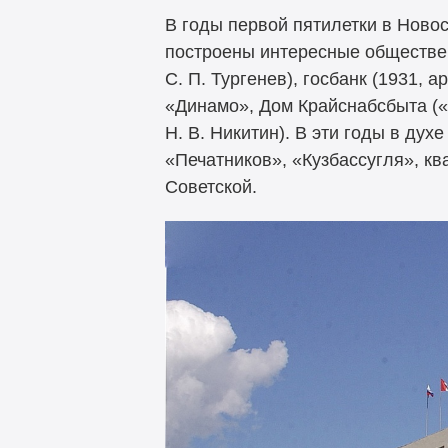
В годы первой пятилетки в Ново
построены интересные общественн
С. П. Тургенев), госбанк (1931, 
«Динамо», Дом Крайснабсбыта («д
Н. В. Никитин). В эти годы в ду
«Печатников», «Кузбассугля», к
Советской.