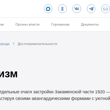
ске
Органы власти
Горожанам
Документы
города
Достопримечательности
изм
отдельные очаги застройки Закаменской части 1920 
растируя своими авангардическими формами с уютно