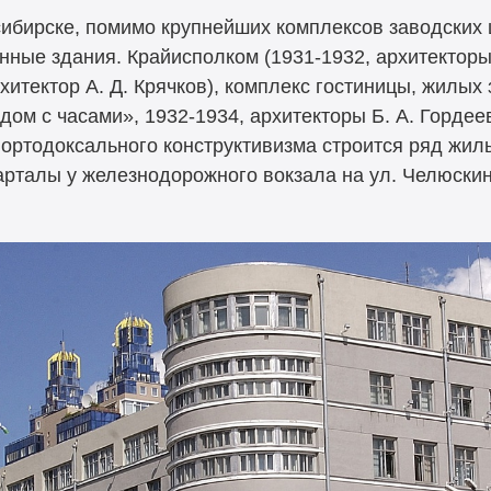
сибирске, помимо крупнейших комплексов заводских
ые здания. Крайисполком (1931-1932, архитекторы А
архитектор А. Д. Крячков), комплекс гостиницы, жилых
ом с часами», 1932-1934, архитекторы Б. А. Гордеев
хе ортодоксального конструктивизма строится ряд жи
варталы у железнодорожного вокзала на ул. Челюски