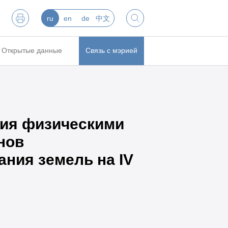
ru
en
de
中文
Открытые данные
Связь с мэрией
ния физическими
нов
ния земель на IV