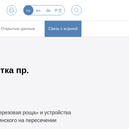
ru
en
de
中文
Открытые данные
Связь с мэрией
тка пр.
Березовая роща» и устройства
инского на пересечении