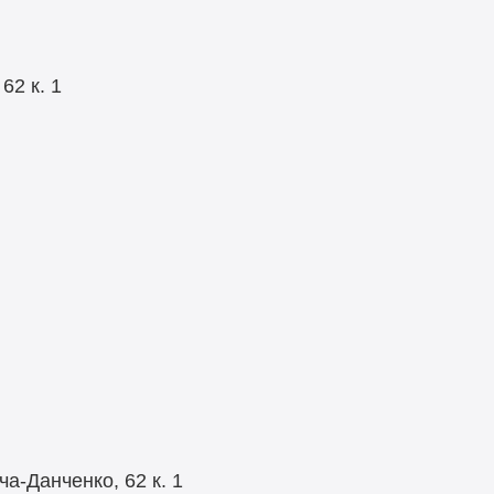
я
62 к. 1
я
а-Данченко, 62 к. 1