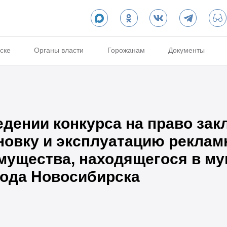
ске
Органы власти
Горожанам
Документы
едении конкурса на право за
новку и эксплуатацию реклам
мущества, находящегося в м
рода Новосибирска