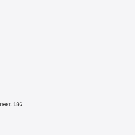
я
ект, 186