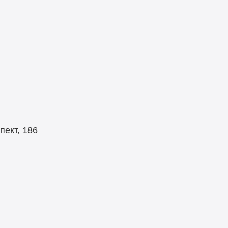
я
ект, 186