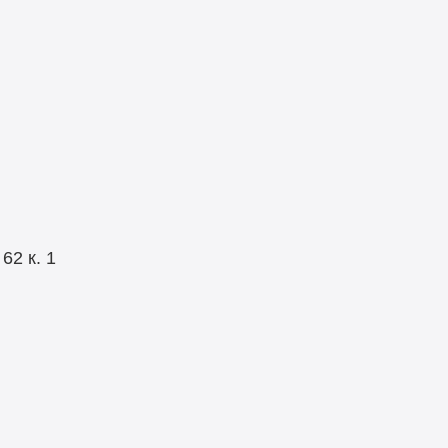
я
62 к. 1