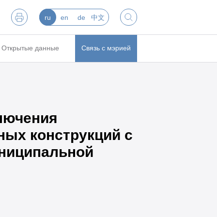
ru
en
de
中文
Открытые данные
Связь с мэрией
ключения
ных конструкций с
униципальной