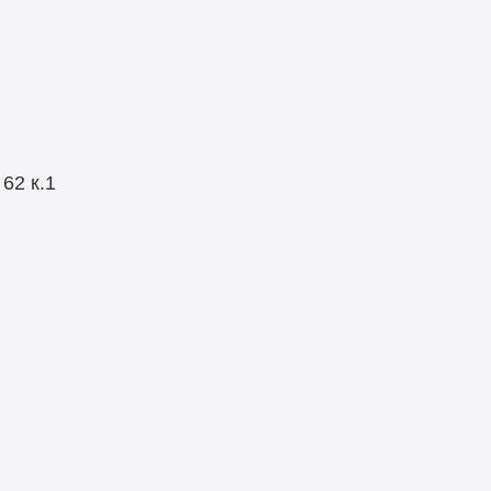
я
62 к.1