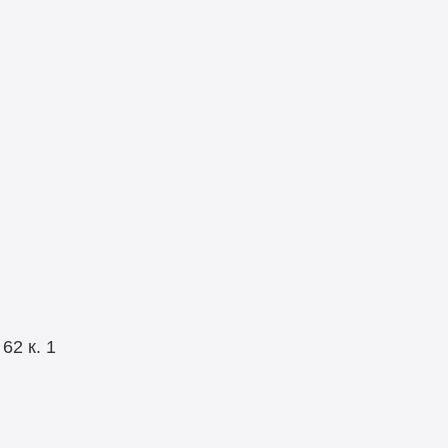
я
62 к. 1